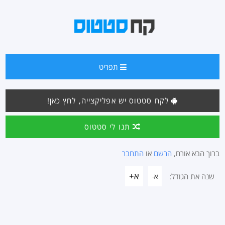
תפריט
לקח סטטוס יש אפליקצייה, לחץ כאן!
תנו לי סטטוס
ברוך הבא אורח,
הרשם
או
התחבר
א+
שנה את הגודל:
א-