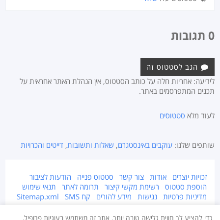
0 תגובות
הגב לסטטוס זה
לידיעה: אחריות חלה על כותב הסטטוס, אין הנהלת האתר אחראית על
תכנים המתפרסמים באתר.
לעוד מלא
סטטוסים
שותפים שלנו:
עוקבים באינסטגרם
,
שאלות ותשובות
,
דייטים והכרויות
זכויות יוצרים
אודות
צור קשר
סטטוס פנייה
הודעות לציבור
הוספת סטטוס
רשימת מקשי קיצור
תרומה לאתר
תנאי שימוש
מדיניות פרטיות
נגישות
מידע להורים
קח SMS
Sitemap.xml
אתר זה מוגן על ידי זכויות יוצרים © 2015-2026 Takestatus.net.
כדי להציע לך חווית גלישה טובה יותר, אתר זה משתמש בעוגיות פרופיל,