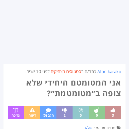
Alon karako
כתב/ה ב
סטטוסים מצחיקים
לפני
10 שנים
:
אני המטומטם היחידי שלא
צופה ב״מטומטמת״?
3
0
0
2
הגב (0)
דיווח
עריכה
סטטוסים על:
שלא