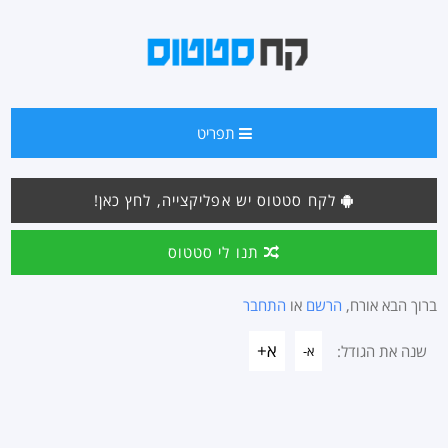
תפריט
לקח סטטוס יש אפליקצייה, לחץ כאן!
תנו לי סטטוס
ברוך הבא אורח,
הרשם
או
התחבר
א+
שנה את הגודל:
א-