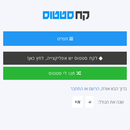
תפריט
לקח סטטוס יש אפליקצייה, לחץ כאן!
תנו לי סטטוס
ברוך הבא אורח,
הרשם
או
התחבר
א+
שנה את הגודל:
א-