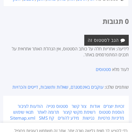
0 תגובות
הגב לסטטוס זה
לידיעה: אחריות חלה על כותב הסטטוס, אין הנהלת האתר אחראית על
תכנים המתפרסמים באתר.
לעוד מלא
סטטוסים
שותפים שלנו:
עוקבים באינסטגרם
,
שאלות ותשובות
,
דייטים והכרויות
זכויות יוצרים
אודות
צור קשר
סטטוס פנייה
הודעות לציבור
הוספת סטטוס
רשימת מקשי קיצור
תרומה לאתר
תנאי שימוש
מדיניות פרטיות
נגישות
מידע להורים
קח SMS
Sitemap.xml
אתר זה מוגן על ידי זכויות יוצרים © 2015-2026 Takestatus.net.
כדי להציע לך חווית גלישה טובה יותר, אתר זה משתמש בעוגיות פרופיל,