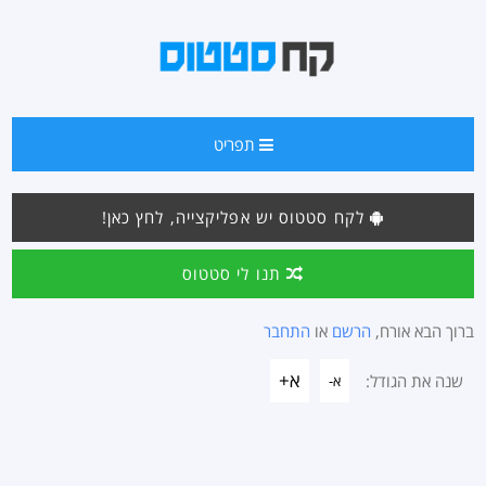
תפריט
לקח סטטוס יש אפליקצייה, לחץ כאן!
תנו לי סטטוס
ברוך הבא אורח,
הרשם
או
התחבר
א+
שנה את הגודל:
א-