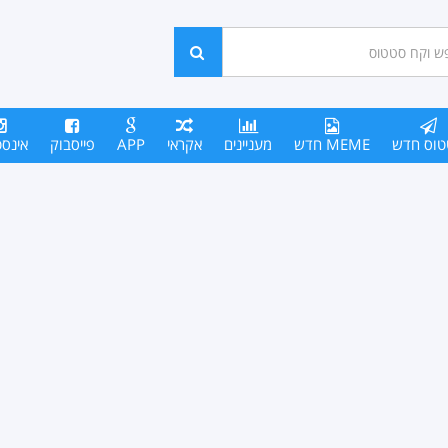
ש
חפש
סים
טוס חדש
MEME חדש
מעניינים
אקראי
APP
פייסבוק
אינס