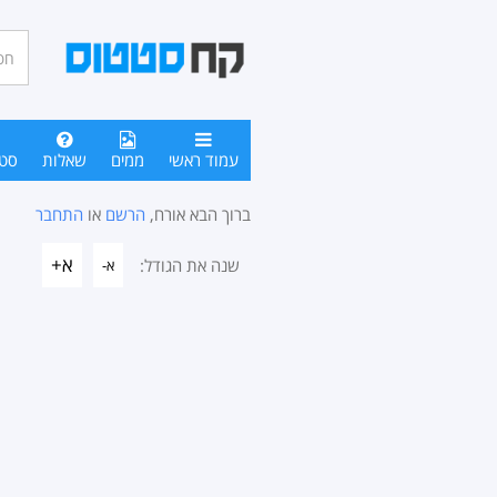
חיפו
סטטו
עמוד ראשי
ממים
שאלות
סט
ברוך הבא אורח,
הרשם
או
התחבר
א+
שנה את הגודל:
א-