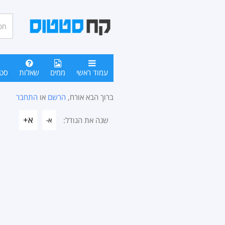
חיפו
סטטו
עמוד ראשי
ממים
שאלות
סט
ברוך הבא אורח,
הרשם
או
התחבר
א+
שנה את הגודל:
א-