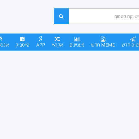
ש
חפש
סים
טוס חדש
MEME חדש
מעניינים
אקראי
APP
פייסבוק
אינס