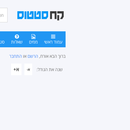
חיפו
סטטו
עמוד ראשי
ממים
שאלות
סט
ברוך הבא אורח,
הרשם
או
התחבר
א+
שנה את הגודל:
א-