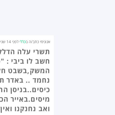
אנונימי כתב/ה ב
כללי
לפני
14 שנים
תשרי עלה הדלק,
חשב לו ביבי : "
המשק,בשבט חלב
נחמד .. באדר ת
כיסים..בניסן הח
מיסים.באייר הכל
ואב נחנקנו ואין 