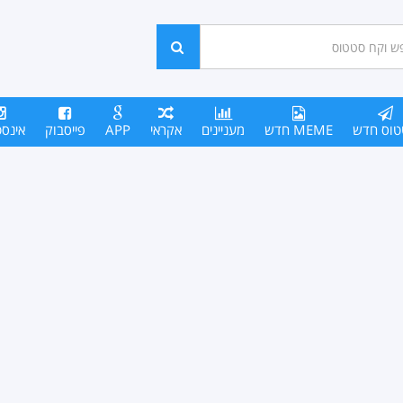
ש
חפש
סים
טוס חדש
MEME חדש
מעניינים
אקראי
APP
פייסבוק
אינס