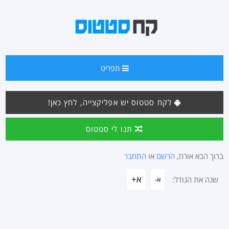
תפריט
לקח סטטוס יש אפליקצייה, לחץ כאן!
תנו לי סטטוס
ברוך הבא אורח,
הרשם
או
התחבר
א+
שנה את הגודל:
א-