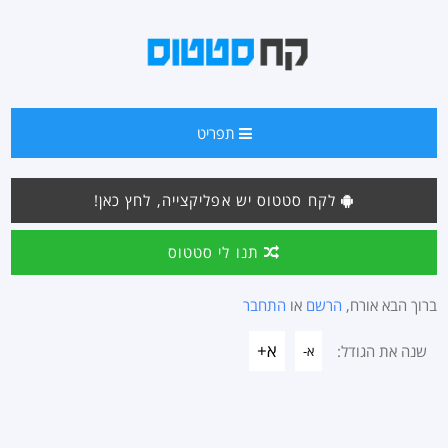
תפריט
לקח סטטוס יש אפליקצייה, לחץ כאן!
תנו לי סטטוס
ברוך הבא אורח,
הרשם
או
התחבר
א+
שנה את הגודל:
א-