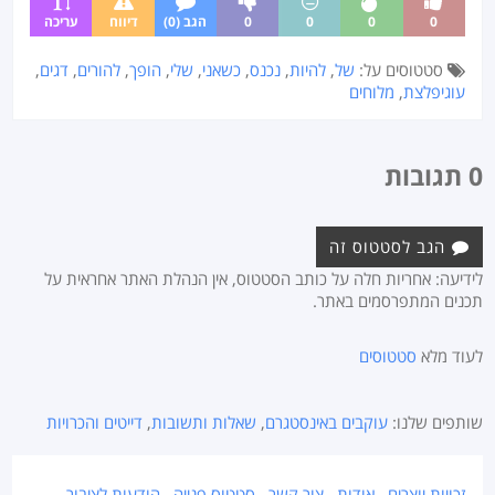
0
0
0
0
הגב (0)
דיווח
עריכה
סטטוסים על:
של
,
להיות
,
נכנס
,
כשאני
,
שלי
,
הופך
,
להורים
,
דגים
,
עוגיפלצת
,
מלוחים
0 תגובות
הגב לסטטוס זה
לידיעה: אחריות חלה על כותב הסטטוס, אין הנהלת האתר אחראית על
תכנים המתפרסמים באתר.
לעוד מלא
סטטוסים
שותפים שלנו:
עוקבים באינסטגרם
,
שאלות ותשובות
,
דייטים והכרויות
זכויות יוצרים
אודות
צור קשר
סטטוס פנייה
הודעות לציבור