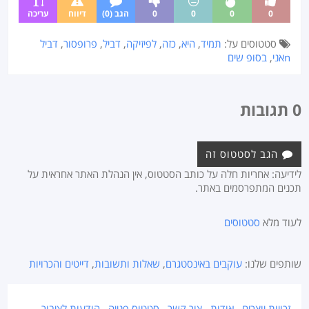
0
0
0
0
הגב (0)
דיווח
עריכה
סטטוסים על:
תמיד
,
היא
,
כזה
,
לפיזיקה
,
דביל
,
פרופסור
,
דביל
nאני
,
בסופ שים
0 תגובות
הגב לסטטוס זה
לידיעה: אחריות חלה על כותב הסטטוס, אין הנהלת האתר אחראית על
תכנים המתפרסמים באתר.
לעוד מלא
סטטוסים
שותפים שלנו:
עוקבים באינסטגרם
,
שאלות ותשובות
,
דייטים והכרויות
זכויות יוצרים
אודות
צור קשר
סטטוס פנייה
הודעות לציבור