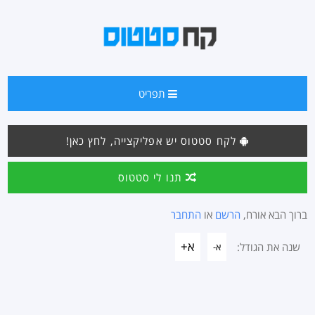
תפריט
לקח סטטוס יש אפליקצייה, לחץ כאן!
תנו לי סטטוס
ברוך הבא אורח,
הרשם
או
התחבר
א+
שנה את הגודל:
א-