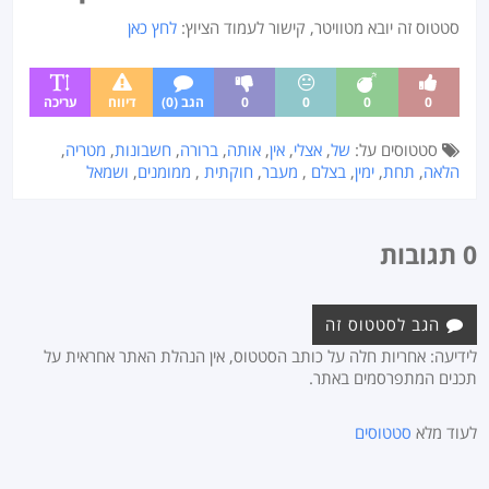
סטטוס זה יובא מטוויטר, קישור לעמוד הציוץ:
לחץ כאן
0
0
0
0
הגב (0)
דיווח
עריכה
סטטוסים על:
של
,
אצלי
,
אין
,
אותה
,
ברורה
,
חשבונות
,
מטריה
,
הלאה
,
תחת
,
ימין
,
בצלם
,
מעבר
,
חוקתית
,
ממומנים
,
ושמאל
0 תגובות
הגב לסטטוס זה
לידיעה: אחריות חלה על כותב הסטטוס, אין הנהלת האתר אחראית על
תכנים המתפרסמים באתר.
לעוד מלא
סטטוסים