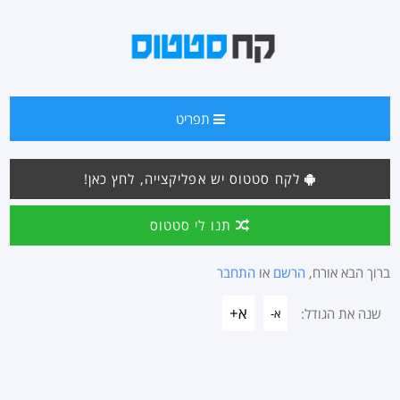
תפריט
לקח סטטוס יש אפליקצייה, לחץ כאן!
תנו לי סטטוס
ברוך הבא אורח,
הרשם
או
התחבר
א+
שנה את הגודל:
א-