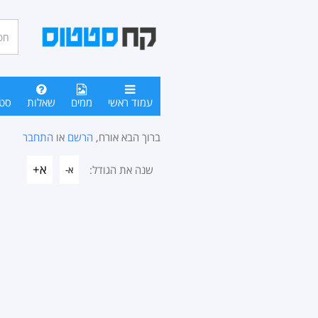
חיפו
סטטו
עמוד ראשי
ממים
שאלות
סט
ברוך הבא אורח,
הרשם
או
התחבר
א+
שנה את הגודל:
א-