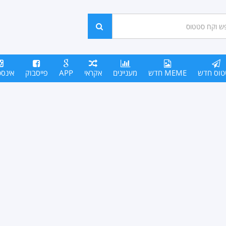
ש
חפש
סים
טוס חדש
MEME חדש
מעניינים
אקראי
APP
פייסבוק
אינס