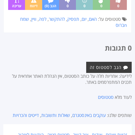
0
0
0
0
הגב (0)
דיווח
עריכה
סטטוסים על:
האם
,
יום
,
תפסיק
,
להתקשר
,
לפה
,
וויין
,
שמח
nברוס
0 תגובות
הגב לסטטוס זה
לידיעה: אחריות חלה על כותב הסטטוס, אין הנהלת האתר אחראית על
תכנים המתפרסמים באתר.
לעוד מלא
סטטוסים
שותפים שלנו:
עוקבים באינסטגרם
,
שאלות ותשובות
,
דייטים והכרויות
זכויות יוצרים
אודות
צור קשר
סטטוס פנייה
הודעות לציבור