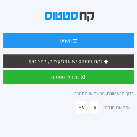
תפריט
לקח סטטוס יש אפליקצייה, לחץ כאן!
תנו לי סטטוס
ברוך הבא אורח,
הרשם
או
התחבר
א+
שנה את הגודל:
א-