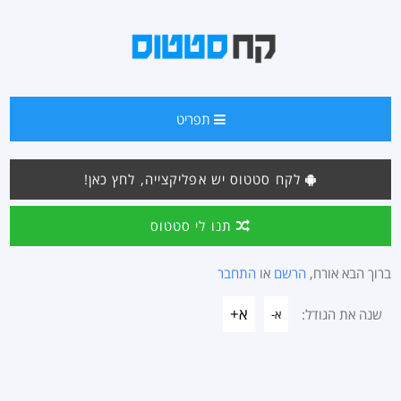
תפריט
לקח סטטוס יש אפליקצייה, לחץ כאן!
תנו לי סטטוס
ברוך הבא אורח,
הרשם
או
התחבר
א+
שנה את הגודל:
א-