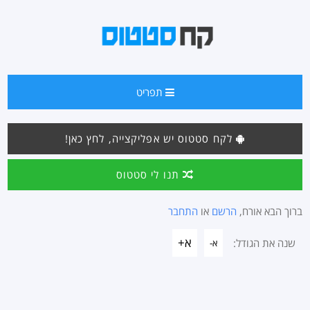
תפריט
לקח סטטוס יש אפליקצייה, לחץ כאן!
תנו לי סטטוס
ברוך הבא אורח,
הרשם
או
התחבר
א+
שנה את הגודל:
א-