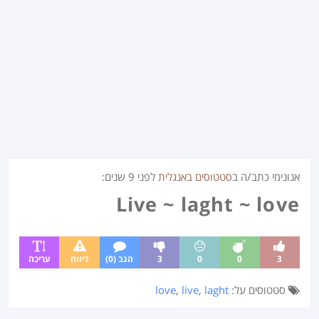
אנונימי כתב/ה ב
סטטוסים באנגלית
לפני
9 שנים
:
Live ~ laght ~ love
3
0
0
3
הגב (0)
דיווח
עריכה
סטטוסים על:
laght
,
live
,
love