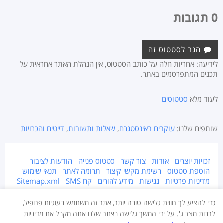
0 תגובות
הגב לסטטוס זה
לידיעה: אחריות חלה על כותב הסטטוס, אין הנהלת האתר אחראית על
תכנים המתפרסמים באתר.
לעוד מלא
סטטוסים
שותפים שלנו:
עוקבים באינסטגרם
,
שאלות ותשובות
,
דייטים והכרויות
זכויות יוצרים
אודות
צור קשר
סטטוס פנייה
הודעות לציבור
הוספת סטטוס
רשימת מקשי קיצור
תרומה לאתר
תנאי שימוש
מדיניות פרטיות
נגישות
מידע להורים
קח SMS
Sitemap.xml
אתר זה מוגן על ידי זכויות יוצרים © 2015-2026 Takestatus.net.
כדי להציע לך חווית גלישה טובה יותר, אתר זה משתמש בעוגיות פרופיל,
אין צוות האתר אחראי על התוכן המפורסם באתר, במידה ויש חומר לא ראוי ו/או
לרבות מצד ג'. על ידי המשך גלישה באתר שלנו אתה מקבל את מדיניות
מוגן בזכויות יוצרים - יש לדווח מייד בעמוד צור קשר.