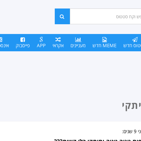
ש
חפש
סים
טוס חדש
MEME חדש
מעניינים
אקראי
APP
פייסבוק
אינס
תקי
י
9 שנים
: