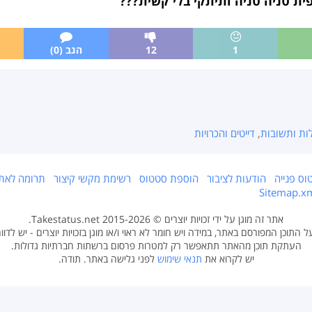
פית טניה טניה ותיתקי בלי קשית???
1
12
הגב (0)
ות ותשובות
,
דייטים והכרויות
וס פנייה
הודעות לציבור
הוספת סטטוס
רשימת מקשי קיצור
תרומה לאת
Sitemap.x
אתר זה מוגן על ידי זכויות יוצרים © 2015-2026 Takestatus.net.
 התוכן המפורסם באתר, במידה ויש חומר לא ראוי ו/או מוגן בזכויות יוצרים - יש לדוו
העתקת תוכן מהאתר תתאפשר רק למטרות פרסום ברשתות חברתיות גדולות.
יש לקרוא את
תנאי שימוש
לפני גלישה באתר. תודה.