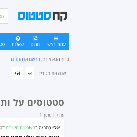
חיפו
סטטו
עמוד ראשי
ממים
שאלות
סט
ברוך הבא אורח,
הרשם
או
התחבר
א+
שנה את הגודל:
א-
סטטוסים על ותי
עמוד 1 מתוך 1
איליי
כתב/ה ב
משפטים משירים
לפנ