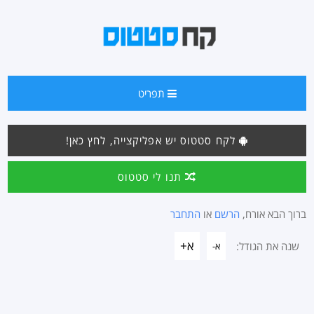
תפריט
לקח סטטוס יש אפליקצייה, לחץ כאן!
תנו לי סטטוס
ברוך הבא אורח,
הרשם
או
התחבר
א+
שנה את הגודל:
א-