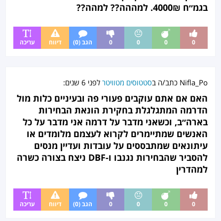
בגמ״ח 4000₪. למההה?? למהה??
0
0
0
0
הגב (0)
דיווח
עריכה
Nifla_Po
כתב/ה ב
סטטוסים מטוויטר
לפני
6 שנים
:
האם אם אתם עוקבים פעורי פה ובעיניים כלות מול
הדרמה המתגלגלת בחקירת הונאת הבחירות
בארה״ב, וכשאני מדבר על דרמה אני מדבר על כל
האנשים שמתיימרים לקרוא לעצמם מלומדים או
עיתונאים שמתבססים על עובדות ועדיין מנסים
להסביר שהבחירות נגנבו ו-DBF ניצח בצורה כשרה
למהדרין
0
0
0
0
הגב (0)
דיווח
עריכה