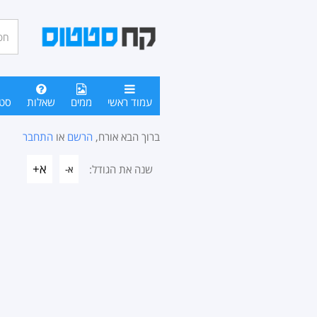
חיפו
סטטו
עמוד ראשי
ממים
שאלות
סט
ברוך הבא אורח,
הרשם
או
התחבר
א+
שנה את הגודל:
א-