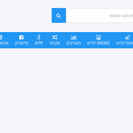
ש
חפש
סים
טוס חדש
MEME חדש
מעניינים
אקראי
APP
פייסבוק
אינס