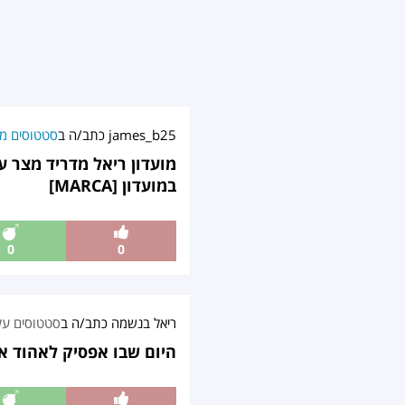
james_b25
כתב/ה ב
סטטוסים מט
מועדון ריאל מדריד מצר 
במועדון [MARCA]
0
0
ריאל בנשמה
כתב/ה ב
סטטוסים על
היום שבו אפסיק לאהוד א