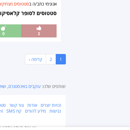
אנונימי כתב/ה ב
סטטוסים מצחיקים
סטטוסים לסופר קלאסיקו: 
0
2
1
2
קדימה ›
שותפים שלנו:
עוקבים באינסטגרם
,
שאל
זכויות יוצרים
אודות
צור קשר
סטט
נגישות
מידע להורים
קח SMS
ml
אין צוות האתר אחראי על