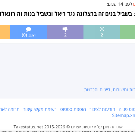
לפני
14 שנים
:
בשביל בנים זה ברצלונה נגד ריאל ובשביל בנות זה רונאלדו
2
2
הגב (0)
ות ותשובות
,
דייטים והכרויות
וס פנייה
הודעות לציבור
הוספת סטטוס
רשימת מקשי קיצור
תרומה לאת
Sitemap.x
אתר זה מוגן על ידי זכויות יוצרים © 2015-2026 Takestatus.net.
 התוכן המפורסם באתר, במידה ויש חומר לא ראוי ו/או מוגן בזכויות יוצרים - יש לדוו