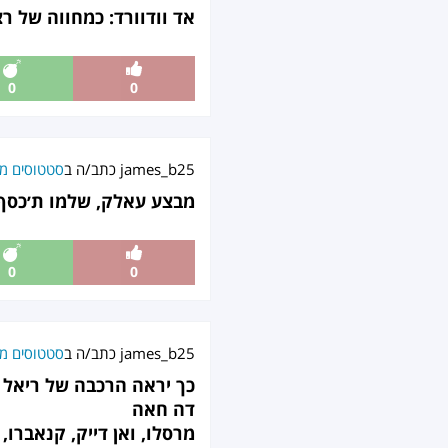
אד וודוורד: כמחווה של ר
0
0
james_b25
כתב/ה ב
סטטוסים מט
מבצע עאלק, שלמו ת׳כסף וזהו, ריאל נהי
0
0
james_b25
כתב/ה ב
סטטוסים מט
כך יראה הרכבה של ריאל 
דה חאה
מרסלו, ואן דייק, קנאברו