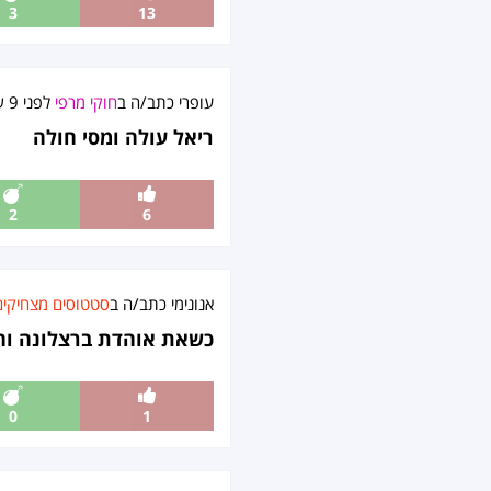
3
13
עופרי
כתב/ה ב
חוקי מרפי
לפני
9 שנים
ריאל עולה ומסי חולה
2
6
אנונימי כתב/ה ב
סטטוסים מצחיקים
כשאת אוהדת ברצלונה והח
0
1