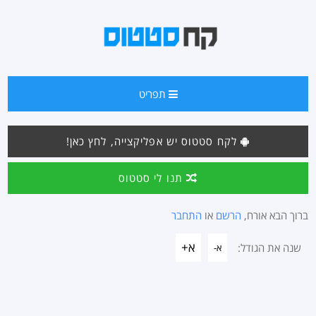
תפריט
לקח סטטוס יש אפליקצייה, לחץ כאן!
תנו לי סטטוס
ברוך הבא אורח,
הרשם
או
התחבר
א+
שנה את הגודל:
א-