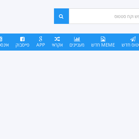
ש
חפש
סים
טוס חדש
MEME חדש
מעניינים
אקראי
APP
פייסבוק
אינס