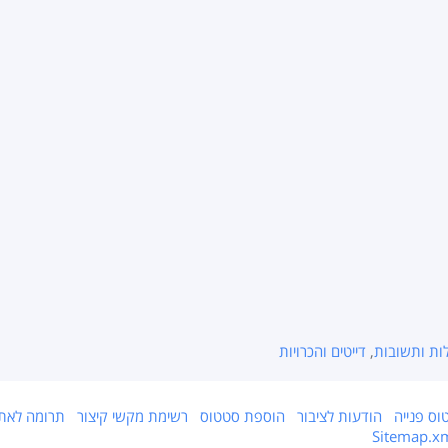
ות ותשובות
,
דייטים והכרויות
וס פנייה
הודעות לציבור
הוספת סטטוס
רשימת מקשי קיצור
תרומה לאת
Sitemap.x