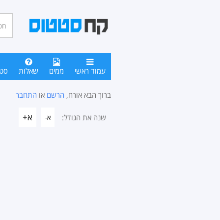
חיפו
סטטו
עמוד ראשי
ממים
שאלות
סט
ברוך הבא אורח,
הרשם
או
התחבר
א+
שנה את הגודל:
א-