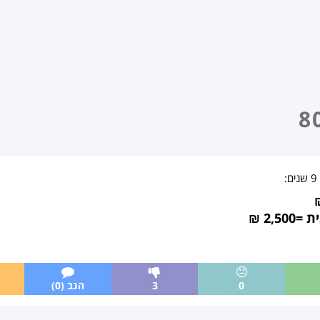
9 שנים
:
2, ₪
0
3
הגב (0)