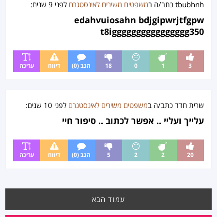
tbubhnh
כתב/ה ב
משפטים משירים לאינסטגרם
לפני
9 שנים
:
edahvuiosahn bdjgipwrjtfgpw
t8igggggggggggggggg350
3
1
0
18
הגב (0)
דיווח
עריכה
שרית חדד
כתב/ה ב
משפטים משירים לאינסטגרם
לפני
10 שנים
:
עלייך ועליי .. אפשר לכתוב .. סיפור חיי
20
2
2
5
הגב (0)
דיווח
עריכה
עמוד הבא