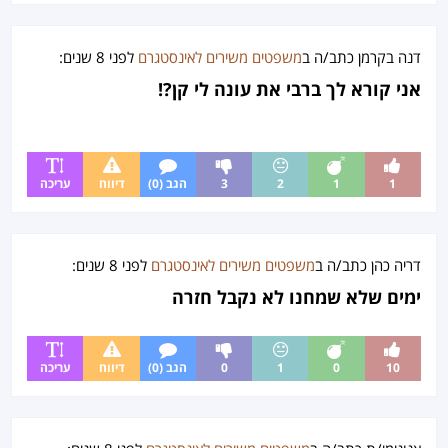
ג
ל
ו
פ
ר
ר
דנה בקרמן
כתב/ה ב
משפטים משירים לאינסטגרם
לפני
8 שנים
:
י
ס
י
ם
אני קורא לך ברבי את עונה לי קן?!
ת
מ
ש
פ
ט
1
1
2
3
הגב (0)
דיווח
עריכה
י
ם
מ
ש
דריה כהן
כתב/ה ב
משפטים משירים לאינסטגרם
לפני
8 שנים
:
י
ימים שלא שמחנו לא נקבל חזרה
ר
י
ם
ל
10
0
1
0
הגב (0)
דיווח
עריכה
א
י
נ
ס