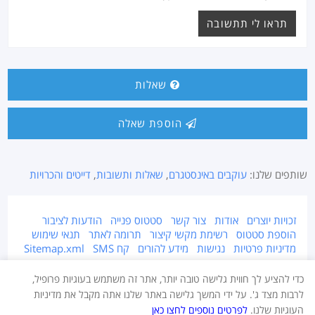
תראו לי תתשובה
שאלות
הוספת שאלה
שותפים שלנו:
עוקבים באינסטגרם
,
שאלות ותשובות
,
דייטים והכרויות
זכויות יוצרים
אודות
צור קשר
סטטוס פנייה
הודעות לציבור
הוספת סטטוס
רשימת מקשי קיצור
תרומה לאתר
תנאי שימוש
מדיניות פרטיות
נגישות
מידע להורים
קח SMS
Sitemap.xml
אתר זה מוגן על ידי זכויות יוצרים © 2015-2026 Takestatus.net.
כדי להציע לך חווית גלישה טובה יותר, אתר זה משתמש בעוגיות פרופיל,
אין צוות האתר אחראי על התוכן המפורסם באתר, במידה ויש חומר לא ראוי ו/או
לרבות מצד ג'. על ידי המשך גלישה באתר שלנו אתה מקבל את מדיניות
מוגן בזכויות יוצרים - יש לדווח מייד בעמוד צור קשר.
העוגיות שלנו.
לפרטים נוספים לחצו כאן