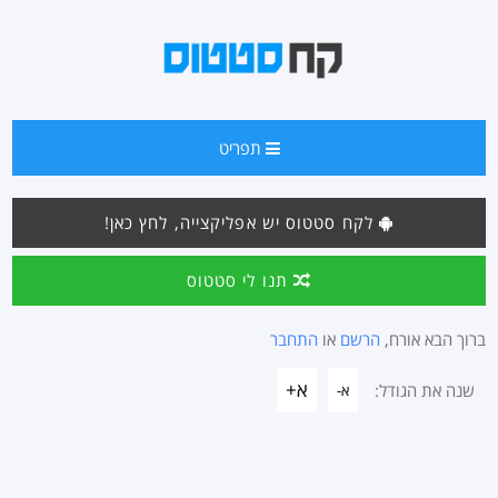
תפריט
לקח סטטוס יש אפליקצייה, לחץ כאן!
תנו לי סטטוס
ברוך הבא אורח,
הרשם
או
התחבר
א+
שנה את הגודל:
א-