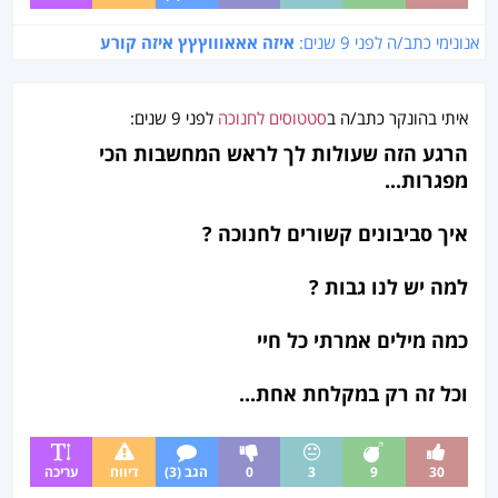
אנונימי כתב/ה לפני
9 שנים
:
איזה אאאוווץץץ איזה קורע
איתי בהונקר
כתב/ה ב
סטטוסים לחנוכה
לפני
9 שנים
:
הרגע הזה שעולות לך לראש המחשבות הכי
מפגרות...
איך סביבונים קשורים לחנוכה ?
למה יש לנו גבות ?
כמה מילים אמרתי כל חיי
וכל זה רק במקלחת אחת...
30
9
3
0
הגב (3)
דיווח
עריכה