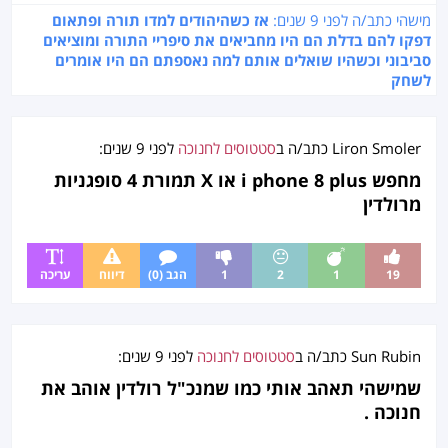
מישהי כתב/ה לפני
9 שנים
:
אז כשהיהודים למדו תורה ופתאום
דפקו להם בדלת הם היו מחביאים את סיפריי התורה ומוציאים
סביבוני וכשהיו שואלים אותם למה נאספתם הם היו אומרים
לשחק
Liron Smoler
כתב/ה ב
סטטוסים לחנוכה
לפני
9 שנים
:
מחפש i phone 8 plus או X תמורת 4 סופגניות
מרולדין
19
1
2
1
הגב (0)
דיווח
עריכה
Sun Rubin
כתב/ה ב
סטטוסים לחנוכה
לפני
9 שנים
:
שמישהי תאהב אותי כמו שמנכ"ל רולדין אוהב את
חנוכה .