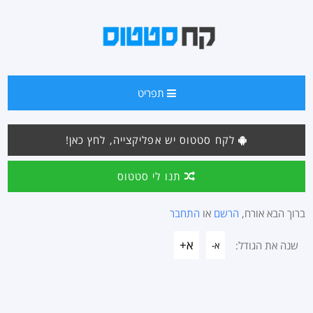
תפריט
לקח סטטוס יש אפליקצייה, לחץ כאן!
תנו לי סטטוס
ברוך הבא אורח,
הרשם
או
התחבר
א+
שנה את הגודל:
א-