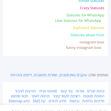
school Statuses
Crazy Statuses
Statuses for WhatsApp
Love Statuses for WhatsApp
boyfriend Statuses
Statuses about trust
instagram bios
funny instagram bios
שותפים שלנו:
עוקבים באינסטגרם
,
שאלות ותשובות
,
דייטים והכרויות
זכויות יוצרים
אודות
צור קשר
סטטוס פנייה
הודעות לציבור
הוספת סטטוס
רשימת מקשי קיצור
תרומה לאתר
תנאי שימוש
מדיניות פרטיות
נגישות
מידע להורים
קח SMS
Sitemap.xml
אתר זה מוגן על ידי זכויות יוצרים © 2015-2026 Takestatus.net.