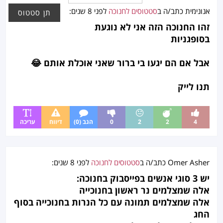
ה
ו
ו
ם
מ
אנונימית
כתב/ה ב
ר
סטטוסים לחנוכה
לפני
8 שנים
:
תן סטטוס
ס
ס
ל
י
זהו החנוכה הזה אני לא נוגעת
ט
ש
א
י
ט
ב
בסופגניות
ה
ו
ר
ס
צ
אבל אם הם יגעו בי ברור שאני אוכלת אותם 😂
ו
ב
נ
ק
תנו לייק
ך
ט
ג
ל
ו
פ
ר
ר
4
2
2
0
הגב (0)
דיווח
עריכה
י
ס
י
ם
ת
ס
Omer Asher
כתב/ה ב
סטטוסים לחנוכה
לפני
8 שנים
:
ט
ט
יש 3 סוגי אנשים בפייסבוק בחנוכה:
ו
אלה שמצלמים נר ראשון בחנוכייה
ס
אלה שמצלמים תמונה עם כל הנרות בחנוכייה בסוף
י
החג
ם