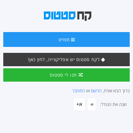
תפריט
לקח סטטוס יש אפליקצייה, לחץ כאן!
תנו לי סטטוס
ברוך הבא אורח,
הרשם
או
התחבר
א+
שנה את הגודל:
א-