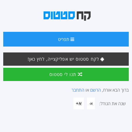
תפריט
לקח סטטוס יש אפליקצייה, לחץ כאן!
תנו לי סטטוס
ברוך הבא אורח,
הרשם
או
התחבר
א+
שנה את הגודל:
א-