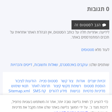
0 תגובות
הגב לסטטוס זה
לידיעה: אחריות חלה על כותב הסטטוס, אין הנהלת האתר אחראית על
תכנים המתפרסמים באתר.
לעוד מלא
סטטוסים
שותפים שלנו:
עוקבים באינסטגרם
,
שאלות ותשובות
,
דייטים והכרויות
זכויות יוצרים
אודות
צור קשר
סטטוס פנייה
הודעות לציבור
הוספת סטטוס
רשימת מקשי קיצור
תרומה לאתר
תנאי שימוש
מדיניות פרטיות
נגישות
מידע להורים
קח SMS
Sitemap.xml
אתר זה מוגן על ידי זכויות יוצרים © 2015-2026 Takestatus.net.
כדי להציע לך חווית גלישה טובה יותר, אתר זה משתמש בעוגיות פרופיל,
אין צוות האתר אחראי על התוכן המפורסם באתר, במידה ויש חומר לא ראוי ו/או
לרבות מצד ג'. על ידי המשך גלישה באתר שלנו אתה מקבל את מדיניות
מוגן בזכויות יוצרים - יש לדווח מייד בעמוד צור קשר.