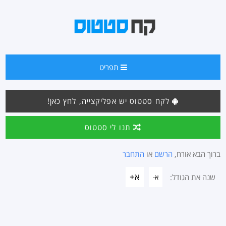
תפריט
לקח סטטוס יש אפליקצייה, לחץ כאן!
תנו לי סטטוס
ברוך הבא אורח,
הרשם
או
התחבר
א+
שנה את הגודל:
א-