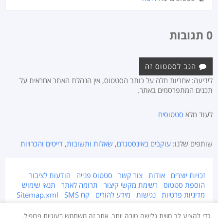
0 תגובות
הגב לסטטוס זה
לידיעה: אחריות חלה על כותב הסטטוס, אין הנהלת האתר אחראית על
תכנים המתפרסמים באתר.
לעוד מלא
סטטוסים
שותפים שלנו:
עוקבים באינסטגרם
,
שאלות ותשובות
,
דייטים והכרויות
זכויות יוצרים
אודות
צור קשר
סטטוס פנייה
הודעות לציבור
הוספת סטטוס
רשימת מקשי קיצור
תרומה לאתר
תנאי שימוש
מדיניות פרטיות
נגישות
מידע להורים
קח SMS
Sitemap.xml
אתר זה מוגן על ידי זכויות יוצרים © 2015-2026 Takestatus.net.
כדי להציע לך חווית גלישה טובה יותר, אתר זה משתמש בעוגיות פרופיל,