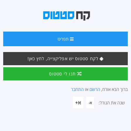
תפריט
לקח סטטוס יש אפליקצייה, לחץ כאן!
תנו לי סטטוס
ברוך הבא אורח,
הרשם
או
התחבר
א+
שנה את הגודל:
א-