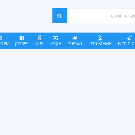
ש
חפש
סים
טוס חדש
MEME חדש
מעניינים
אקראי
APP
פייסבוק
אינס