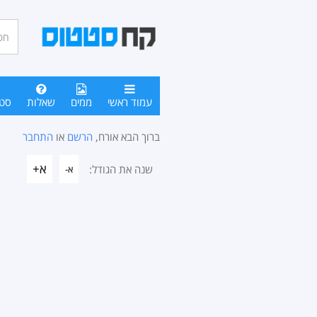
חיפו
סטטו
עמוד ראשי
ממים
שאלות
סט
ברוך הבא אורח,
הרשם
או
התחבר
א+
שנה את הגודל:
א-