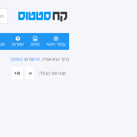
חיפו
סטטו
עמוד ראשי
ממים
שאלות
סט
ברוך הבא אורח,
הרשם
או
התחבר
א+
שנה את הגודל:
א-