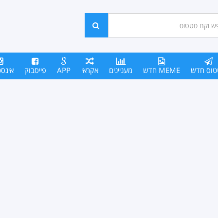
ש
חפש
סים
טוס חדש
MEME חדש
מעניינים
אקראי
APP
פייסבוק
אינס