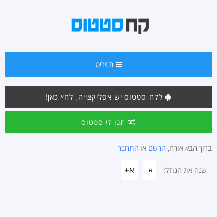
תפריט
לקח סטטוס יש אפליקצייה, לחץ כאן!
תנו לי סטטוס
ברוך הבא אורח,
הרשם
או
התחבר
א+
שנה את הגודל:
א-