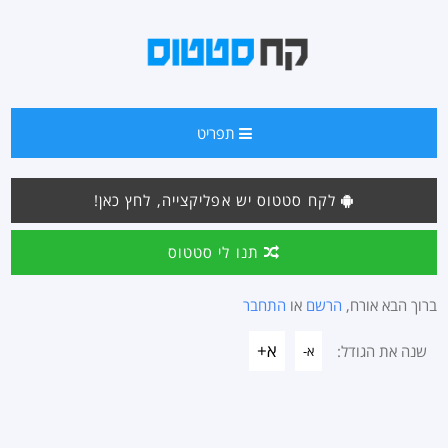
תפריט
לקח סטטוס יש אפליקצייה, לחץ כאן!
תנו לי סטטוס
ברוך הבא אורח,
הרשם
או
התחבר
א+
שנה את הגודל:
א-