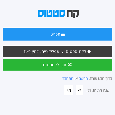
תפריט
לקח סטטוס יש אפליקצייה, לחץ כאן!
תנו לי סטטוס
ברוך הבא אורח,
הרשם
או
התחבר
א+
שנה את הגודל:
א-