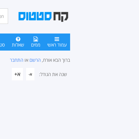
חיפו
סטטו
עמוד ראשי
ממים
שאלות
סט
ברוך הבא אורח,
הרשם
או
התחבר
א+
שנה את הגודל:
א-