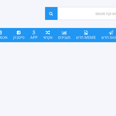
ש
חפש
סים
טוס חדש
MEME חדש
מעניינים
אקראי
APP
פייסבוק
אינס