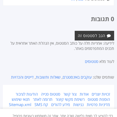
0 תגובות
הגב לסטטוס זה
לידיעה: אחריות חלה על כותב הסטטוס, אין הנהלת האתר אחראית על
תכנים המתפרסמים באתר.
לעוד מלא
סטטוסים
שותפים שלנו:
עוקבים באינסטגרם
,
שאלות ותשובות
,
דייטים והכרויות
זכויות יוצרים
אודות
צור קשר
סטטוס פנייה
הודעות לציבור
הוספת סטטוס
רשימת מקשי קיצור
תרומה לאתר
תנאי שימוש
מדיניות פרטיות
נגישות
מידע להורים
קח SMS
Sitemap.xml
אתר זה מוגן על ידי זכויות יוצרים © 2015-2026 Takestatus.net.
כדי להציע לך חווית גלישה טובה יותר, אתר זה משתמש בעוגיות פרופיל,