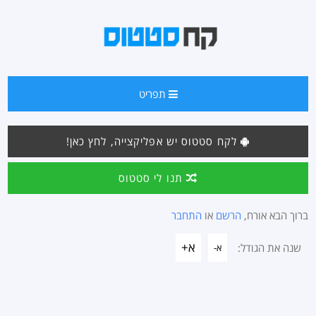
תפריט
לקח סטטוס יש אפליקצייה, לחץ כאן!
תנו לי סטטוס
ברוך הבא אורח,
הרשם
או
התחבר
א+
שנה את הגודל:
א-