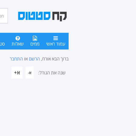
חיפו
סטטו
עמוד ראשי
ממים
שאלות
סט
ברוך הבא אורח,
הרשם
או
התחבר
א+
שנה את הגודל:
א-