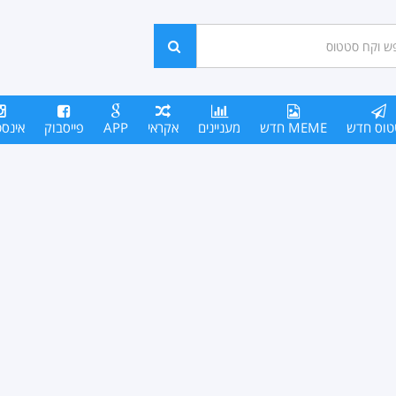
ש
חפש
סים
טוס חדש
MEME חדש
מעניינים
אקראי
APP
פייסבוק
אינס