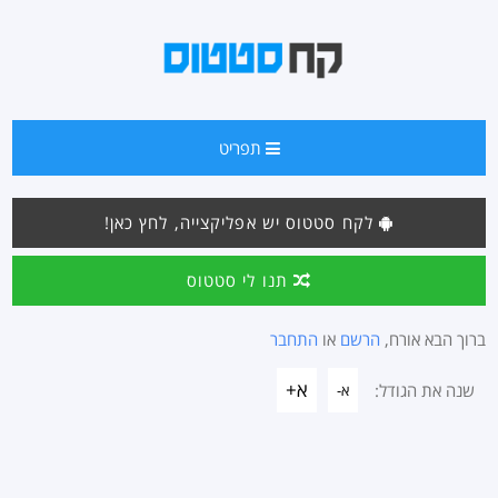
תפריט
לקח סטטוס יש אפליקצייה, לחץ כאן!
תנו לי סטטוס
ברוך הבא אורח,
הרשם
או
התחבר
א+
שנה את הגודל:
א-