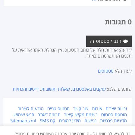
0 תגובות
הגב לסטטוס זה
לידיעה: אחריות חלה על כותב הסטטוס, אין הנהלת האתר אחראית על
תכנים המתפרסמים באתר.
לעוד מלא
סטטוסים
שותפים שלנו:
עוקבים באינסטגרם
,
שאלות ותשובות
,
דייטים והכרויות
זכויות יוצרים
אודות
צור קשר
סטטוס פנייה
הודעות לציבור
הוספת סטטוס
רשימת מקשי קיצור
תרומה לאתר
תנאי שימוש
מדיניות פרטיות
נגישות
מידע להורים
קח SMS
Sitemap.xml
אתר זה מוגן על ידי זכויות יוצרים © 2015-2026 Takestatus.net.
כדי להציע לך חווית גלישה טובה יותר, אתר זה משתמש בעוגיות פרופיל,