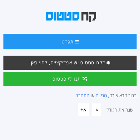
תפריט
לקח סטטוס יש אפליקצייה, לחץ כאן!
תנו לי סטטוס
ברוך הבא אורח,
הרשם
או
התחבר
א+
שנה את הגודל:
א-