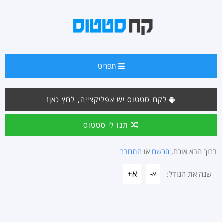
תפריט
לקח סטטוס יש אפליקצייה, לחץ כאן!
תנו לי סטטוס
ברוך הבא אורח,
הרשם
או
התחבר
א+
שנה את הגודל:
א-