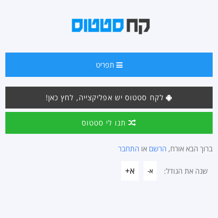
תפריט
לקח סטטוס יש אפליקצייה, לחץ כאן!
תנו לי סטטוס
ברוך הבא אורח,
הרשם
או
התחבר
א+
שנה את הגודל:
א-