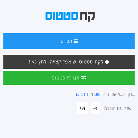
תפריט
לקח סטטוס יש אפליקצייה, לחץ כאן!
תנו לי סטטוס
ברוך הבא אורח,
הרשם
או
התחבר
א+
שנה את הגודל:
א-