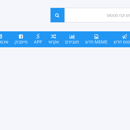
ש
חפש
סים
טוס חדש
MEME חדש
מעניינים
אקראי
APP
פייסבוק
אינס