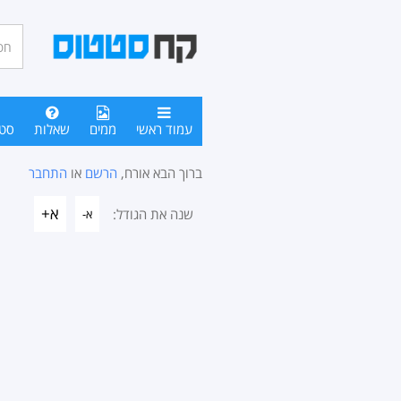
חיפו
סטטו
עמוד ראשי
ממים
שאלות
סט
ברוך הבא אורח,
הרשם
או
התחבר
א+
שנה את הגודל:
א-