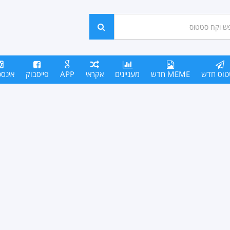
ש
חפש
סים
טוס חדש
MEME חדש
מעניינים
אקראי
APP
פייסבוק
אינס