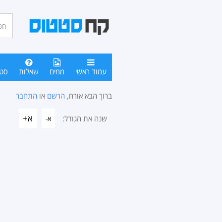
חיפו
סטטו
עמוד ראשי
ממים
שאלות
סט
ברוך הבא אורח,
הרשם
או
התחבר
א+
שנה את הגודל:
א-