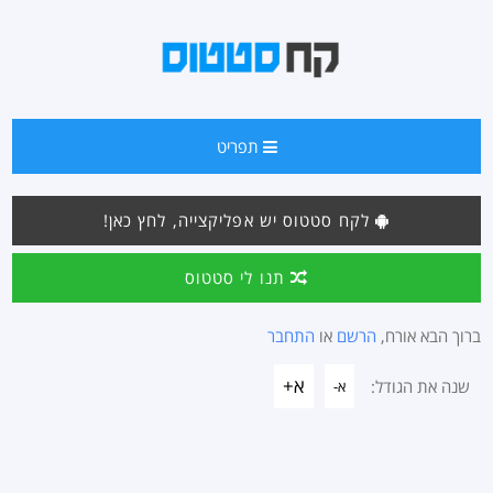
תפריט
לקח סטטוס יש אפליקצייה, לחץ כאן!
תנו לי סטטוס
ברוך הבא אורח,
הרשם
או
התחבר
א+
שנה את הגודל:
א-