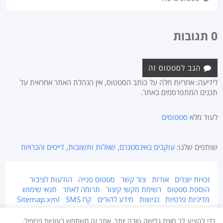
0 תגובות
הגב לסטטוס זה
לידיעה: אחריות חלה על כותב הסטטוס, אין הנהלת האתר אחראית על
תכנים המתפרסמים באתר.
לעוד מלא
סטטוסים
שותפים שלנו:
עוקבים באינסטגרם
,
שאלות ותשובות
,
דייטים והכרויות
זכויות יוצרים
אודות
צור קשר
סטטוס פנייה
הודעות לציבור
הוספת סטטוס
רשימת מקשי קיצור
תרומה לאתר
תנאי שימוש
מדיניות פרטיות
נגישות
מידע להורים
קח SMS
Sitemap.xml
אתר זה מוגן על ידי זכויות יוצרים © 2015-2026 Takestatus.net.
כדי להציע לך חווית גלישה טובה יותר, אתר זה משתמש בעוגיות פרופיל,