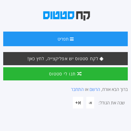
תפריט
לקח סטטוס יש אפליקצייה, לחץ כאן!
תנו לי סטטוס
ברוך הבא אורח,
הרשם
או
התחבר
א+
שנה את הגודל:
א-