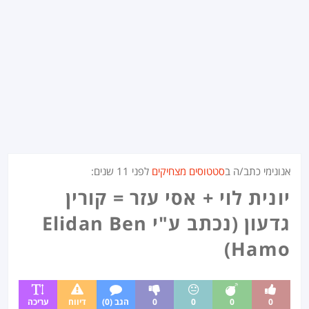
אנונימי כתב/ה ב
סטטוסים מצחיקים
לפני
11 שנים
:
יונית לוי + אסי עזר = קורין
גדעון (נכתב ע"י Elidan Ben
Hamo)
0
0
0
0
הגב (0)
דיווח
עריכה