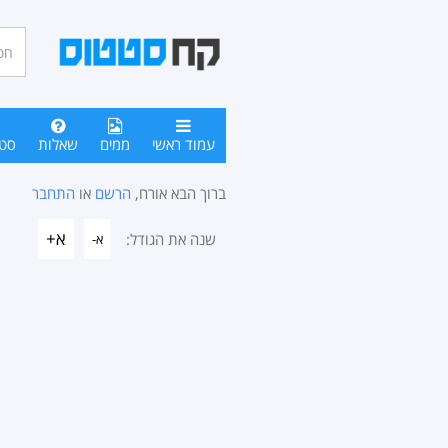
חיפו
סטטו
עמוד ראשי
ממים
שאלות
סט
ברוך הבא אורח,
הרשם
או
התחבר
א+
שנה את הגודל:
א-