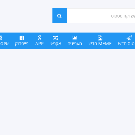
ש
חפש
סים
טוס חדש
MEME חדש
מעניינים
אקראי
APP
פייסבוק
אינס