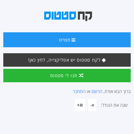
תפריט
לקח סטטוס יש אפליקצייה, לחץ כאן!
תנו לי סטטוס
ברוך הבא אורח,
הרשם
או
התחבר
א+
שנה את הגודל:
א-