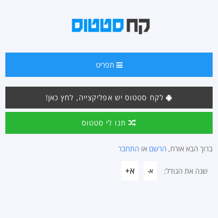
תפריט
לקח סטטוס יש אפליקצייה, לחץ כאן!
תנו לי סטטוס
ברוך הבא אורח,
הרשם
או
התחבר
א+
שנה את הגודל:
א-