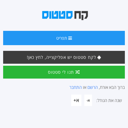
תפריט
לקח סטטוס יש אפליקצייה, לחץ כאן!
תנו לי סטטוס
ברוך הבא אורח,
הרשם
או
התחבר
א+
שנה את הגודל:
א-